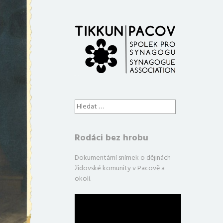
Vyhledávání
Rodáci bez hrobu
Dokumentární snímek o dějinách
židovské komunity v Pacově a
okolí.