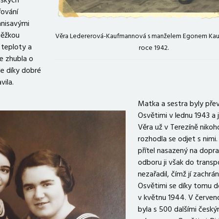
nských
řování
hnisavými
těžkou
Věra Ledererová-Kaufmannová s manželem Egonem Ka
 teploty a
roce 1942.
e zhubla o
le díky dobré
vila.
Matka a sestra byly pře
Osvětimi v lednu 1943 a j
Věra už v Terezíně nikoh
rozhodla se odjet s nimi
přítel nasazený na dopr
odboru ji však do transp
nezařadil, čímž jí zachrán
Osvětimi se díky tomu d
v květnu 1944. V červen
byla s 500 dalšími český