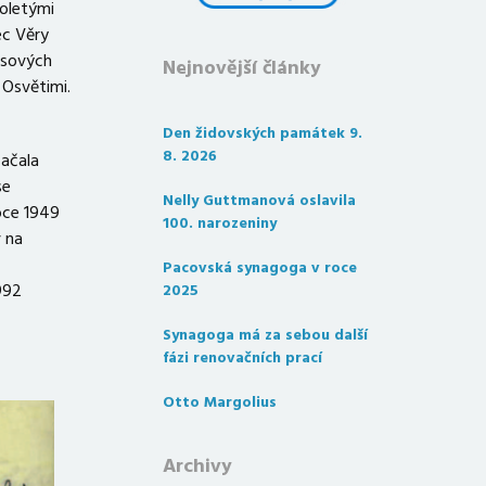
holetými
ec Věry
irsových
Nejnovější články
 Osvětimi.
Den židovských památek 9.
8. 2026
začala
se
Nelly Guttmanová oslavila
roce 1949
100. narozeniny
v na
Pacovská synagoga v roce
992
2025
Synagoga má za sebou další
fázi renovačních prací
Otto Margolius
Archivy