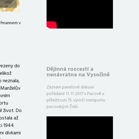
ufmannem v
vezeny do
Dějinná rozcestí a
elikož
nenávratna na Vysočině
o neznala,
Záznam panelové diskuse
. Manželův
pořádané 11. 11. 2017 v Pacově u
avním
příležitosti 75. výročí transportu
ortu
pacovských Židů.
il život. Do
ostala až
ci 1944
mi dívkami