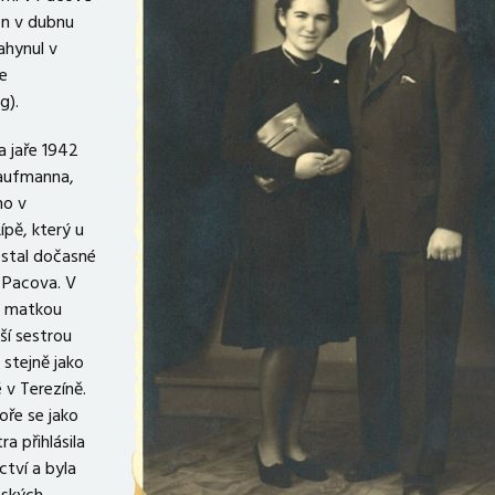
en v dubnu
ahynul v
e
g).
a jaře 1942
aufmanna,
ho v
ípě, který u
ostal dočasné
 Pacova. V
s matkou
ší sestrou
stejně jako
 v Terezíně.
ře se jako
a přihlásila
ctví a byla