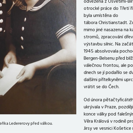
odvezena z Osvětimi-Bir
otrocké práce do Třetí ří
byla umístěna do
tábora Christianstadt. Z
mimo jiné nasazena na k
stromů, zpracování dřev
výstavbu silnic. Na začá
1945 absolvovala pocho
Bergen-Belsenu před blíží
válečnou frontou, ale po
dnech se jí podařilo se 
dalšími přítelkyněmi upr
vrátit se do Čech.
Od února pětačtyřicátéh
ukrývala v Praze, pozděj
konce války pod falešn
Věra Králová v rodině pr
eňka Ledererovy před válkou.
Jirsy ve vesnici Košetice