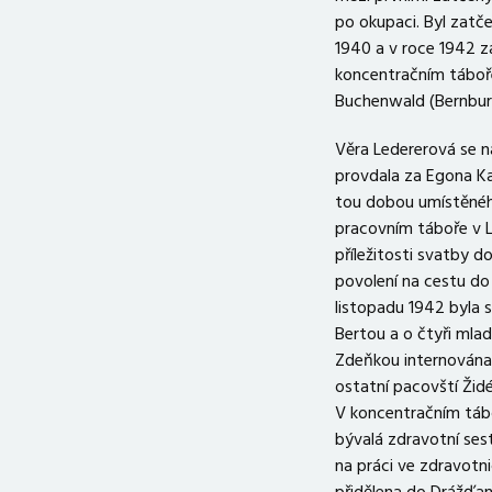
po okupaci. Byl zatč
1940 a v roce 1942 z
koncentračním táboř
Buchenwald (Bernbur
Věra Ledererová se n
provdala za Egona K
tou dobou umístěné
pracovním táboře v L
příležitosti svatby d
povolení na cestu do
listopadu 1942 byla 
Bertou a o čtyři mlad
Zdeňkou internována 
ostatní pacovští Židé
V koncentračním tábo
bývalá zdravotní sestr
na práci ve zdravotni