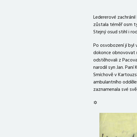
Ledererové zachránil 
zůstala téměř osm tý
Stejný osud stihl i ro
Po osvobození jí byl 
dokonce obnovovat ro
odstěhovali z Pacova 
narodil syn Jan. Paní
Smíchově v Kartouzské
ambulantního oddělen
zaznamenala své svěd
✡