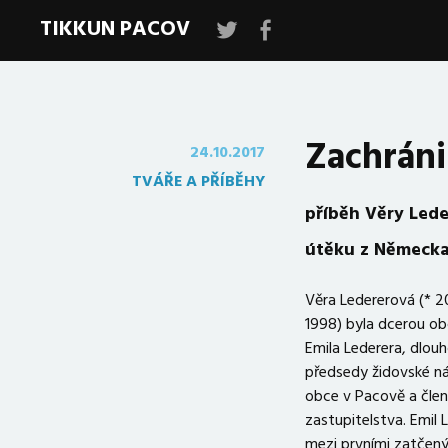
TIKKUN PACOV
Tikkun
Tikkun
Pacov
Pacov
Zachráni
24.10.2017
TVÁŘE A PŘÍBĚHY
příběh Věry Lede
útěku z Německa 
Věra Ledererová (* 20
1998) byla dcerou o
Emila Lederera, dlou
předsedy židovské n
obce v Pacově a čle
zastupitelstva. Emil 
mezi prvními zatčen