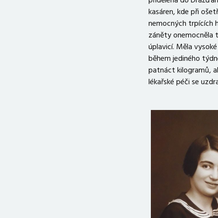
přidělena do Drážďa
kasáren, kde při ošet
nemocných trpících 
záněty onemocněla 
úplavicí. Měla vysoké
během jediného týdn
patnáct kilogramů, a
lékařské péči se uzdra