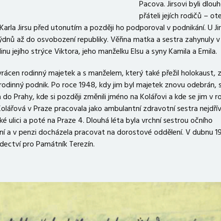
Pacova. Jirsovi byli dlou
přáteli jejích rodičů – ot
Karla Jirsu před utonutím a později ho podporoval v podnikání. U J
dnů až do osvobození republiky. Věřina matka a sestra zahynuly v
dinu jejího strýce Viktora, jeho manželku Elsu a syny Kamila a Emila.
vrácen rodinný majetek a s manželem, který také přežil holokaust, 
dinný podnik. Po roce 1948, kdy jim byl majetek znovu odebrán, 
do Prahy, kde si později změnili jméno na Kolářovi a kde se jim v 
 Kolářová v Praze pracovala jako ambulantní zdravotní sestra nejdří
 ulici a poté na Praze 4. Dlouhá léta byla vrchní sestrou očního
í a v penzi docházela pracovat na dorostové oddělení. V dubnu 1
ectví pro Památník Terezín.