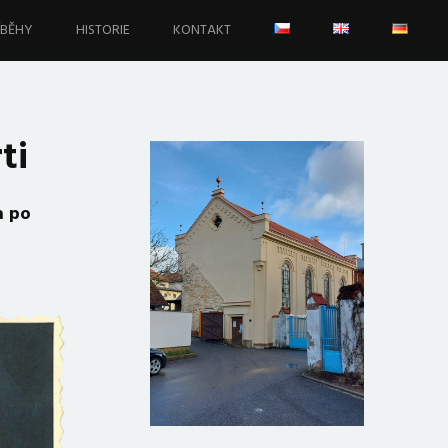
ÍBĚHY
HISTORIE
KONTAKT
ti
a po