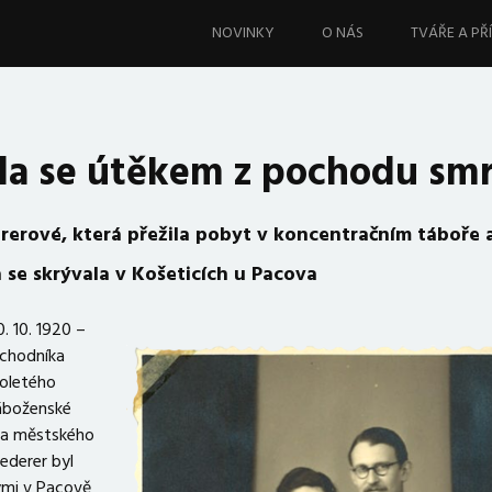
Skip
to
NOVINKY
O NÁS
TVÁŘE A PŘ
content
la se útěkem z pochodu smr
rerové, která přežila pobyt v koncentračním táboře 
se skrývala v Košeticích u Pacova
. 10. 1920 –
bchodníka
holetého
áboženské
na městského
Lederer byl
ými v Pacově