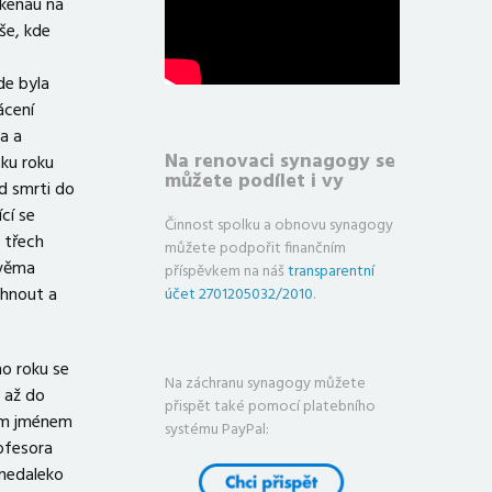
kenau na
še, kde
de byla
ácení
a a
Na renovaci synagogy se
tku roku
můžete podílet i vy
d smrti do
cí se
Činnost spolku a obnovu synagogy
 třech
můžete podpořit finančním
dvěma
příspěvkem na náš
transparentní
chnout a
účet 2701205032/2010
.
o roku se
Na záchranu synagogy můžete
i až do
přispět také pomocí platebního
ým jménem
systému PayPal:
ofesora
 nedaleko