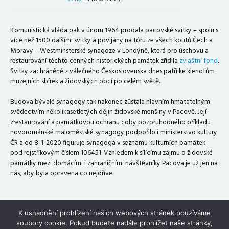
Komunistická vláda pak v únoru 1964 prodala pacovské svitky – spolu s
více než 1500 dalšími svitky a povijany na tóru ze všech koutů Čech a
Moravy – Westminsterské synagoze v Londýně, která pro úschovu a
restaurování těchto cenných historických památek zřídila
zvláštní fond
.
Svitky zachráněné z válečného Československa dnes patří ke klenotům
muzejních sbírek a židovských obcí po celém světě.
Budova bývalé synagogy tak nakonec zůstala hlavním hmatatelným
svědectvím několikasetletých dějin židovské menšiny v Pacově. Její
zrestaurování a památkovou ochranu coby pozoruhodného příkladu
novorománské maloměstské synagogy podpořilo i ministerstvo kultury
ČR a od 8. 1. 2020 figuruje synagoga v seznamu kulturních památek
pod rejstříkovým číslem 106451. Vzhledem k sílícímu zájmu o židovské
památky mezi domácími i zahraničními návštěvníky Pacova je už jen na
nás, aby byla opravena co nejdříve.
K usnadnění prohlížení našich webových stránek používáme
soubory cookie. Pokud budete nadále prohlížet naše stránky,