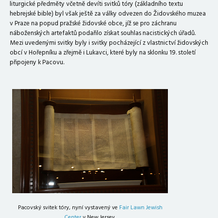
liturgické předměty včetně devíti svitků tóry (základního textu
hebrejské bible) byl však ještě za války odvezen do Židovského muzea
v Praze na popud pražské židovské obce, jíž se pro záchranu
náboženských artefaktů podařilo získat souhlas nacistických úřadů.
Mezi uvedenými svitky byly i svitky pocházející z vlastnictví židovských
obcí v Hořepníku a zřejmě i Lukavci, které byly na sklonku 19. století
připojeny k Pacovu.
Pacovský svitek tóry, nyní vystavený ve
Fair Lawn Jewish
Center
v New Jersey.