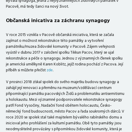
Bývalá synagoga, jedna z nejvýznamnějších židovských památek v
Pacově, má tedy šanci na nový život.
Občanská inicativa za záchranu synagogy
V roce 2015 vznikla v Pacově občanská iniciativa, která se začala
zajímat o možnost rekonstrukce této památky a vytvoření
památníku/muzea židovské komunity v Pacově. Zájem veřejnosti
vyústil v dubnu 2017 v založení spolku Tikkun Pacov, který se ujal
rekonstrukce a péče o synagogu.
Jednou z významných členek spolku
je americká umělkyně Karen Koblitz, jejíž rodina pochází z Pacova. Její
příběh si můžete přečíst
zde
.
V prosinci 2018 získal spolek do svého majetku budovu synagogy a
zahájil její renovaci a přeměnu na muzeum/vzdělávací centrum
připomínající památku pacovských Židů a problematiku antisemitismu
a holokaustu.
Mezi významné podporovatele rekonstrukce synagogy
patří Fond Vysočiny, Nadační fond obětem holocaustu, Česko-
německý fond budoucnosti, město Pacov a řada soukromých dárců. V
roce 2020 se spolek stal také majitelem bývalého rabínského domu a
inicioval jeho prohlášení za kulturní památku. Obě tyto památky jsou
neodmyslitelně provázány s připomínkou židovské komunity, která je