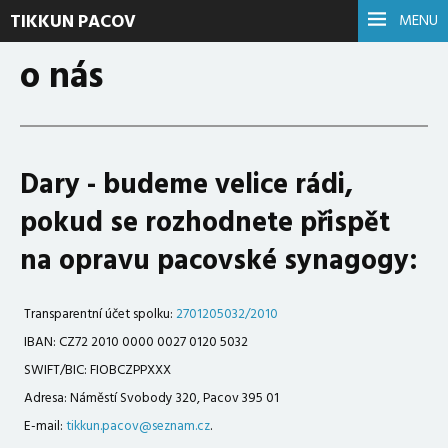
TIKKUN PACOV
MENU
o nás
Dary - budeme velice rádi,
pokud se rozhodnete přispět
na opravu pacovské synagogy:
Transparentní účet spolku:
2701205032/2010
IBAN: CZ72 2010 0000 0027 0120 5032
SWIFT/BIC: FIOBCZPPXXX
Adresa: Náměstí Svobody 320, Pacov 395 01
E-mail:
tikkun.pacov@seznam.cz
.