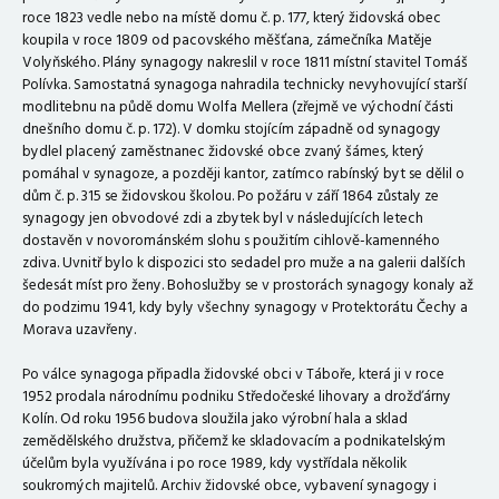
roce 1823 vedle nebo na místě domu č. p. 177, který židovská obec
koupila v roce 1809 od pacovského měšťana, zámečníka Matěje
Volyňského. Plány synagogy nakreslil v roce 1811 místní stavitel Tomáš
Polívka. Samostatná synagoga nahradila technicky nevyhovující starší
modlitebnu na půdě domu Wolfa Mellera (zřejmě ve východní části
dnešního domu č. p. 172). V domku stojícím západně od synagogy
bydlel placený zaměstnanec židovské obce zvaný šámes, který
pomáhal v synagoze, a později kantor, zatímco rabínský byt se dělil o
dům č. p. 315 se židovskou školou. Po požáru v září 1864 zůstaly ze
synagogy jen obvodové zdi a zbytek byl v následujících letech
dostavěn v novorománském slohu s použitím cihlově-kamenného
zdiva. Uvnitř bylo k dispozici sto sedadel pro muže a na galerii dalších
šedesát míst pro ženy. Bohoslužby se v prostorách synagogy konaly až
do podzimu 1941, kdy byly všechny synagogy v Protektorátu Čechy a
Morava uzavřeny.
Po válce synagoga připadla židovské obci v Táboře, která ji v roce
1952 prodala národnímu podniku Středočeské lihovary a drožďárny
Kolín. Od roku 1956 budova sloužila jako výrobní hala a sklad
zemědělského družstva, přičemž ke skladovacím a podnikatelským
účelům byla využívána i po roce 1989, kdy vystřídala několik
soukromých majitelů. Archiv židovské obce, vybavení synagogy i