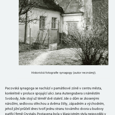
Historická fotografie synagogy (autor neznámý).
Pacovská synagoga se nachází v památkové zóně v centru města,
konkrétně v proluce spojující ulici Jana Autengrubera s náměstím
Svobody, kde stojí už téměř dvě staletí. Jde o dům se zkosenými
nárožími, sedlovou střechou a dvěma štíty, západním a východním,
jehož jižní průčelí dnes tvoří jednu stranu továrního dvora u budovy
patřící firmě Crystalis. Postavena byla v klasicistním stylu nejpozději v