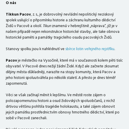
O nás
Tikkun Pacov
, z. s., je dobrovolný nevládní nepolitický neziskový
spolek usilující o připomínku historie a záchranu kulturního dědictví
Židů v Pacově a okolí.
Tikun
znamená v hebrejštině „náprava“, jíž je v
našem případě nejen rekonstrukce historické stavby, ale take obnova
historické paměti a památky tragického osudu pacovských Židů.
Stanovy spolku jsou k nahlédnutí ve
sbírce listin veřejného rejstříku
.
Pacov
je městečko na Vysočině, které má v současnosti kolem pěti tisíc
obyvatel. V Pacově dnes nežijí žádní Židé. Když ale začnete zkoumat
dějiny města důkladněji, narazíte na stopy komunity, která Pacov a
jeho historii spoluutvářela po několik staletí. A přesto je dnes téměř
zapomenutá.
Věci se však začínají měnit k lepšímu. Ve městě roste zájem o
polozapomenutou historii a osud židovských spoluobčanů, z nichž
drtivou většinu pohltila tragédie holokaustu, a také zájem obnovit
jejich památku prostřednictvím obnovy hmotného dědictví, které po
sobě v Pacově zanechali.